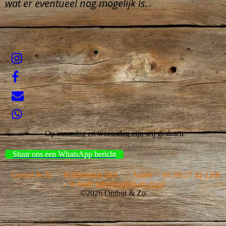
wat er eventueel nog mogelijk is.
Op maandag en woensdag zijn wij gesloten
Stuur ons een WhatsApp bericht
Ontbijt & Zo - Rolderstraat
58A
- Assen - tel: 06-27 42 1206
- E-mail:
info@ontbijt-en-zo.nl
©2026 Ontbijt & Zo