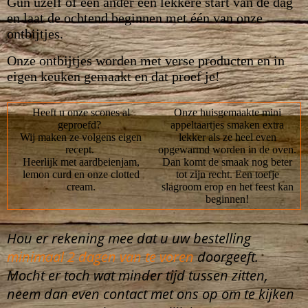
Gun uzelf of een ander een lekkere start van de dag
en laat de ochtend beginnen met één van onze
ontbijtjes.
Onze ontbijtjes worden met verse producten en in
eigen keuken gemaakt en dat proef je!
Heeft u onze scones al
Onze huisgemaakte mini
geproefd?
appeltaartjes smaken extra
Wij maken ze volgens eigen
lekker als ze heel even
recept.
opgewarmd worden in de oven.
Heerlijk met aardbeienjam,
Dan komt de smaak nog beter
lemon curd en onze clotted
tot zijn recht. Een toefje
cream.
slagroom erop en het feest kan
beginnen!
Hou er rekening mee dat u uw bestelling
minimaal 2 dagen van te voren
doorgeeft.
Mocht er toch wat minder tijd tussen zitten,
neem dan even contact met ons op om te kijken