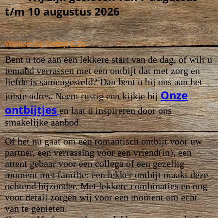
t/m 10 augustus 2026
Welkom bij Ontbijt & Zo
Bent u toe aan een lekkere start van de dag, of wilt u
iemand verrassen met een ontbijt dat met zorg en
liefde is samengesteld? Dan bent u bij ons aan het
Onze
juiste adres. Neem rustig een kijkje bij
ontbijtjes
en laat u inspireren door ons
smakelijke aanbod.
Of het nu gaat om een romantisch ontbijt voor uw
partner, een verrassing voor een vriend(in), een
attent gebaar voor een collega of een gezellig
moment met familie: een lekker ontbijt maakt deze
ochtend bijzonder. Met lekkere combinaties en oog
voor detail zorgen wij voor een moment om echt
van te genieten.